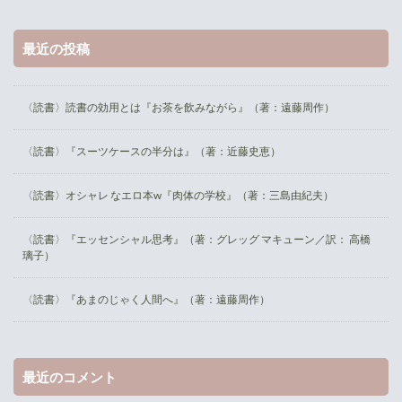
最近の投稿
〈読書〉読書の効用とは『お茶を飲みながら』（著：遠藤周作）
〈読書〉『スーツケースの半分は』（著：近藤史恵）
〈読書〉オシャレ なエロ本w『肉体の学校』（著：三島由紀夫）
〈読書〉『エッセンシャル思考』（著：グレッグ マキューン／訳： 高橋
璃子）
〈読書〉『あまのじゃく人間へ』（著：遠藤周作）
最近のコメント