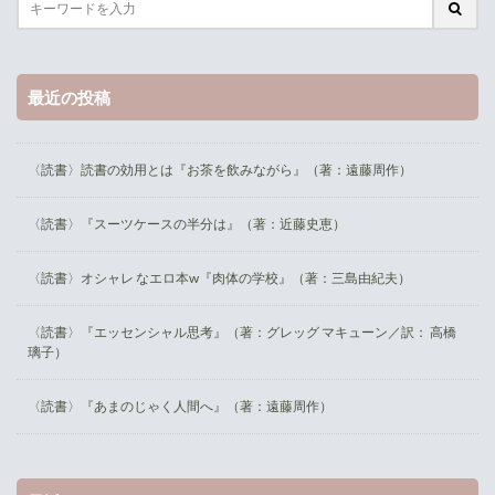
最近の投稿
〈読書〉読書の効用とは『お茶を飲みながら』（著：遠藤周作）
〈読書〉『スーツケースの半分は』（著：近藤史恵）
〈読書〉オシャレ なエロ本w『肉体の学校』（著：三島由紀夫）
〈読書〉『エッセンシャル思考』（著：グレッグ マキューン／訳： 高橋
璃子）
〈読書〉『あまのじゃく人間へ』（著：遠藤周作）