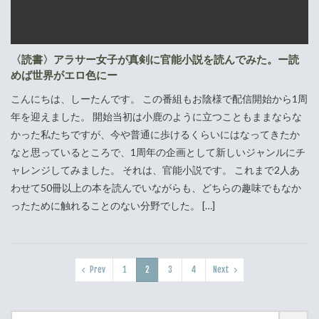
〈読書〉アラサー女子が真剣に官能小説を読んでみた。ー読
めば世界がエロ色にー
こんにちは、しーたんです。 この番組もお陰様で配信開始から1周
年を迎えました。 開始当初は小鹿のように立つこともままならな
かった私たちですが、今や普通に歩けるくらいにはなってきたか
なと思っているところで、1周年の企画として新しいジャンルにチ
ャレンジしてみました。 それは、官能小説です。 これまで2人あ
わせて50冊以上の本を読んでいながらも、どちらの趣味でもなか
ったために触れることのない分野でした。 […]
Prev
1
2
3
4
Next