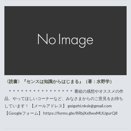
〈読書〉『センスは知識からはじまる』（著：水野学）
＊＊＊＊＊＊＊＊＊＊＊＊＊＊＊＊ 番組の感想やオススメの作
品、やってほしいコーナーなど、みなさまからのご意見をお待ち
しています！ 【メールアドレス】 geigehi.nksk@gmail.com
【Googleフォーム】 https://forms.gle/8RbjXx8wxMUUgurQ8