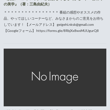
の美学』（著：三島由紀夫）
＊＊＊＊＊＊＊＊＊＊＊＊＊＊＊＊ 番組の感想やオススメの作
品、やってほしいコーナーなど、みなさまからのご意見をお待ち
しています！ 【メールアドレス】 geigehi.nksk@gmail.com
【Googleフォーム】 https://forms.gle/8RbjXx8wxMUUgurQ8