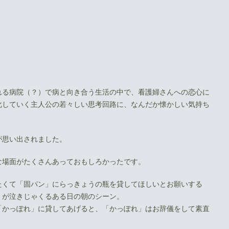
れる病院（？）で病と向き合う生活の中で、看護婦さんへの恋心に
化していく主人公の若々しい思考回路に、なんだか懐かしい気持ち
が思い出されました。
な場面がたくさんあっておもしろかったです。
たくて「固パン」にらっきょうの瓶を貸してほしいとお願いする
」が泣きじゃくるある日の朝のシーン。
「かっぽれ」に貸してあげると、「かっぽれ」はお辞儀をして素直