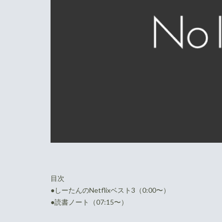
目次
●しーたんのNetflixベスト3（0:00〜）
●読書ノート（07:15〜）