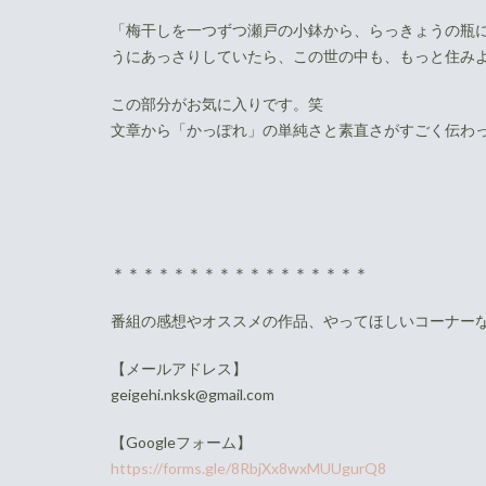
「梅干しを一つずつ瀬戸の小鉢から、らっきょうの瓶
うにあっさりしていたら、この世の中も、もっと住み
この部分がお気に入りです。笑
文章から「かっぽれ」の単純さと素直さがすごく伝わ
＊＊＊＊＊＊＊＊＊＊＊＊＊＊＊＊＊
番組の感想やオススメの作品、やってほしいコーナー
【メールアドレス】
geigehi.nksk@gmail.com
【Googleフォーム】
https://forms.gle/8RbjXx8wxMUUgurQ8