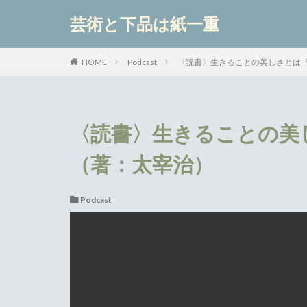
芸術と下品は紙一重
カテゴリー
Podcast
〈読書〉生きることの美しさとは
HOME
〈読書〉生きることの美
（著：太宰治）
Podcast