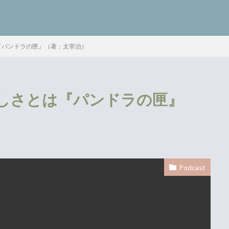
『パンドラの匣』（著：太宰治）
検索
しさとは『パンドラの匣』
Podcast