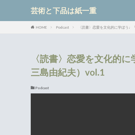
芸術と下品は紙一重
カテゴリー
Podcast
〈読書〉恋愛を文化的に学ぼう♩『新
HOME
〈読書〉恋愛を文化的に
三島由紀夫）vol.1
Podcast