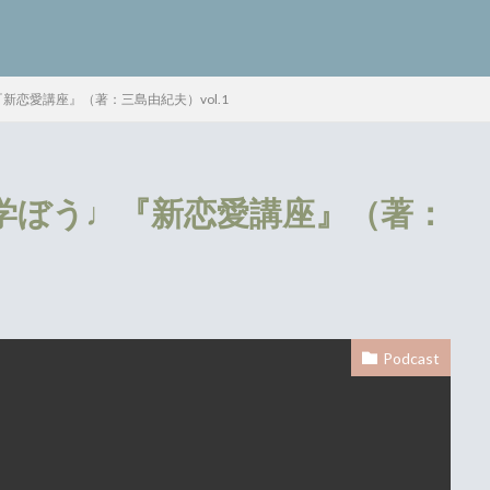
恋愛講座』（著：三島由紀夫）vol.1
検索
学ぼう♩『新恋愛講座』（著：
Podcast