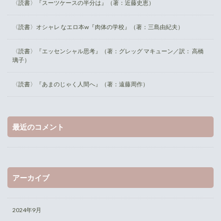
〈読書〉『スーツケースの半分は』（著：近藤史恵）
〈読書〉オシャレ なエロ本w『肉体の学校』（著：三島由紀夫）
〈読書〉『エッセンシャル思考』（著：グレッグ マキューン／訳： 高橋
璃子）
〈読書〉『あまのじゃく人間へ』（著：遠藤周作）
最近のコメント
アーカイブ
2024年9月